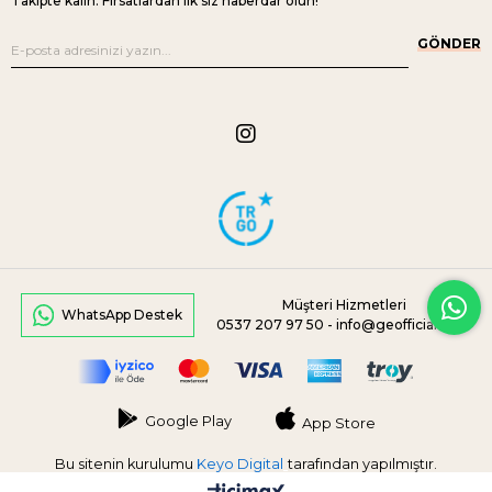
Takipte kalın. Fırsatlardan ilk siz haberdar olun!
GÖNDER
Müşteri Hizmetleri
WhatsApp Destek
0537 207 97 50 -
info@geofficial.com
Google Play
App Store
Bu sitenin kurulumu
Keyo Digital
tarafından yapılmıştır.