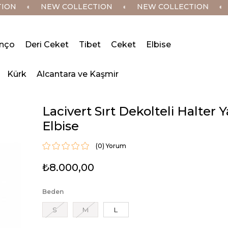
N
◐
NEW COLLECTION
◐
NEW COLLECTION
◐
N
nço
Deri Ceket
Tibet
Ceket
Elbise
Kürk
Alcantara ve Kaşmir
Lacivert Sırt Dekolteli Halter 
Elbise
(0)
₺8.000,00
Beden
S
M
L