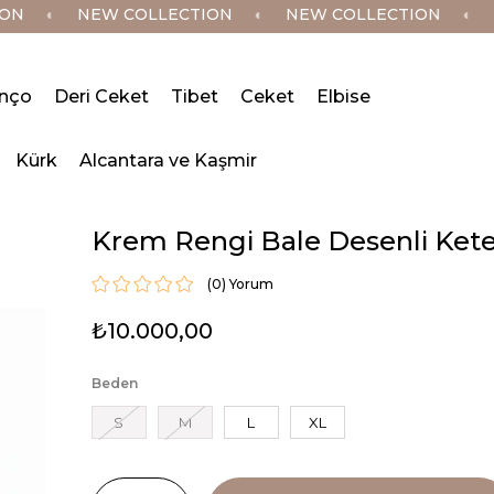
◐
NEW COLLECTION
◐
NEW COLLECTION
◐
NE
nço
Deri Ceket
Tibet
Ceket
Elbise
Kürk
Alcantara ve Kaşmir
Krem Rengi Bale Desenli Kete
(0)
₺10.000,00
Beden
S
M
L
XL