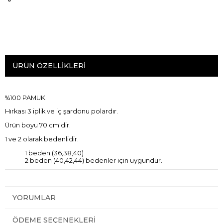
ÜRÜN ÖZELLIKLERI
%100 PAMUK
Hırkası 3 iplik ve iç şardonu polardır.
Ürün boyu 70 cm'dir.
1 ve 2 olarak bedenlidir.
1 beden (36,38,40)
2 beden (40,42,44) bedenler için uygundur.
YORUMLAR
ÖDEME SEÇENEKLERI