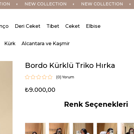
◐
NEW COLLECTION
◐
NEW COLLECTION
◐
NE
nço
Deri Ceket
Tibet
Ceket
Elbise
Kürk
Alcantara ve Kaşmir
Bordo Kürklü Triko Hırka
(0)
₺9.000,00
Renk Seçenekleri